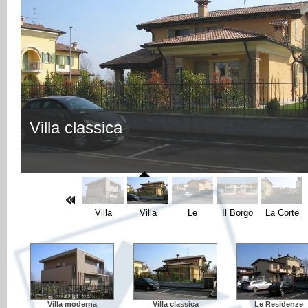
Villa classica
Villa
Villa
Le
Il Borgo
La Corte
moderna
classica
Residenze
Villa moderna
Villa classica
Le Residenze